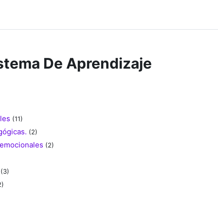
stema De Aprendizaje
les
(11)
ógicas.
(2)
oemocionales
(2)
(3)
2)